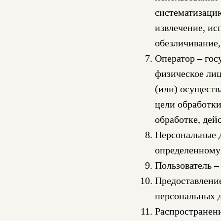
систематизацию
извлечение, ис
обезличивание,
Оператор – гос
физическое лиц
(или) осущест
цели обработк
обработке, дей
Персональные 
определенному
Пользователь –
Предоставление
персональных 
Распространени