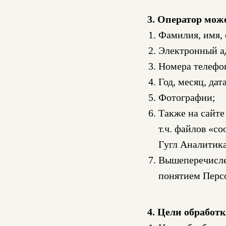
3. Оператор мож
Фамилия, имя, 
Электронный а
Номера телефо
Год, месяц, дат
Фотографии;
Также на сайте
т.ч. файлов «c
Гугл Аналитика
Вышеперечисле
понятием Перс
4. Цели обработ