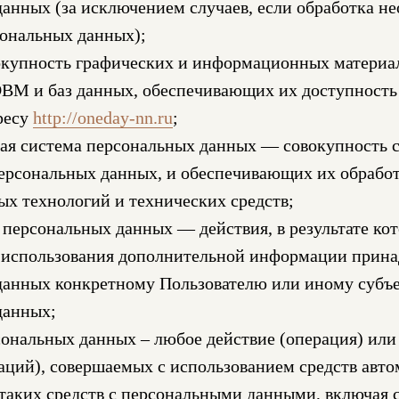
анных (за исключением случаев, если обработка не
сональных данных);
окупность графических и информационных материал
ВМ и баз данных, обеспечивающих их доступность 
ресу
http://oneday-nn.ru
;
я система персональных данных — совокупность 
персональных данных, и обеспечивающих их обрабо
х технологий и технических средств;
персональных данных — действия, в результате ко
з использования дополнительной информации прин
данных конкретному Пользователю или иному субъ
данных;
ональных данных – любое действие (операция) или
аций), совершаемых с использованием средств авто
таких средств с персональными данными, включая с