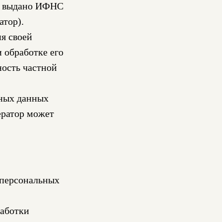
9, выдано ИФНС
атор).
я своей
 обработке его
ность частной
ьных данных
ератор может
 персональных
работки