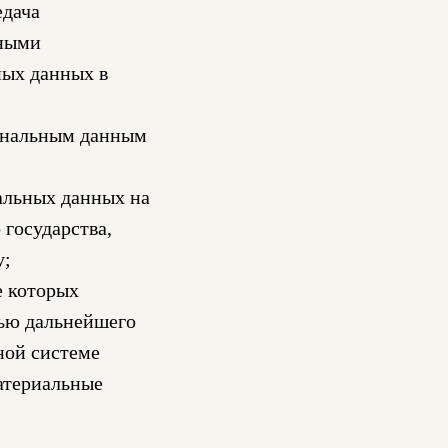
едача
нными
ных данных в
сональным данным
альных данных на
 государства,
у;
е которых
тью дальнейшего
ной системе
атериальные