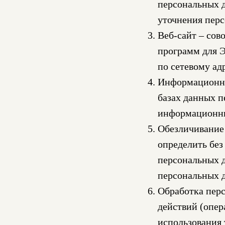
персональных д
уточнения пер
Веб-сайт – сов
программ для Э
по сетевому ад
Информационна
базах данных 
информационны
Обезличивание 
определить бе
персональных 
персональных 
Обработка перс
действий (опер
использования 