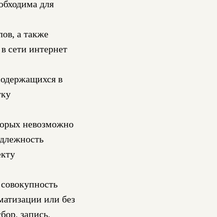
обходима для
ов, а также
в сети интернет
содержащихся в
тку
торых невозможно
адлежность
екту
 совокупность
матизации или без
бор, запись,