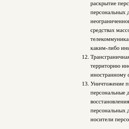
раскрытие перс
персональных 
неограниченног
средствах мас
телекоммуника
каким-либо ин
Трансграничная
территорию ино
иностранному 
Уничтожение пе
персональные 
восстановлени
персональных д
носители перс