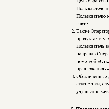
Цель обработк
Пользователя п
Пользователю к
сайте.
Также Оператор
продуктах и ус
Пользователь в
направив Опера
пометкой «Отка
предложениях»
Обезличенные 
статистики, сл
улучшения каче
5. Правовые осн