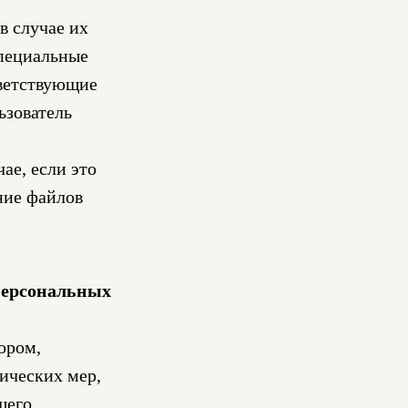
в случае их
специальные
тветствующие
ьзователь
ае, если это
ние файлов
 персональных
ором,
ических мер,
щего