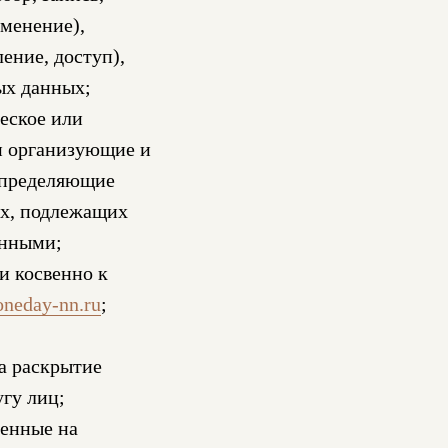
зменение),
ение, доступ),
ых данных;
еское или
и организующие и
определяющие
ых, подлежащих
анными;
и косвенно к
/oneday-nn.ru
;
а раскрытие
гу лиц;
ленные на